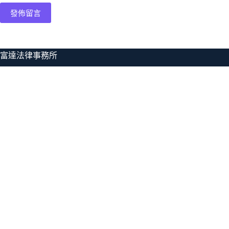
發佈留言
富達法律事務所
電話：
0277093611
地址：台北市大安區敦化南路二段180號17樓
Email:
info@fdlaw.com.tw
Line:
@fdlaw
Facebook:
富達法律事務所粉絲專頁
Privacy Policy
Cookies Policy
Terms & Conditions
關於本所
本所成員及合作團隊