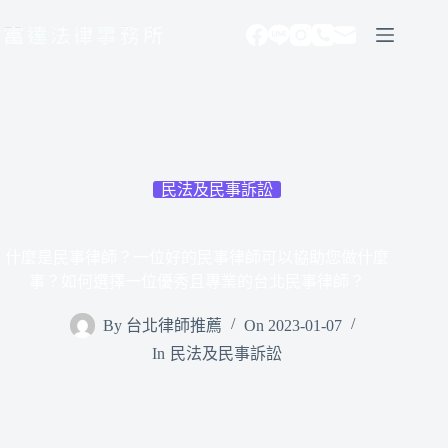
跳
至
主
要
內
容
民法及民事訴訟
什麼是民事律師？一位好的民事律師可以協助您做什麼
事？如何選擇一位優秀且專業的台北民事律師？
By
台北律師推薦
On
2023-01-07
In
民法及民事訴訟