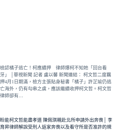
檢認橘子逃亡！柯應續押 律師爆柯不知她「回台看
牙」 │華視新聞 記者 盧以馨 新聞連結： 柯文哲二度羈
押4月1日期滿，檢方主張貼身秘書「橘子」許芷瑜仍逃
亡海外，仍有勾串之虞，應該繼續收押柯文哲。柯文哲
律師卻有…
盼能柯文哲能盡孝道 陳佩琪親赴北所申請外出奔喪│ 李
育昇律師解說受刑人返家奔喪以及看守所是否准許的規