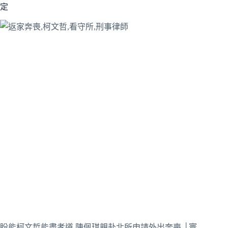
定
盼能柯文哲能盡孝道 陳佩琪親赴北所申請外出奔喪 │寰