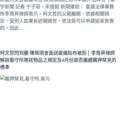
宇新聞 記者 于子珽、宋俊毅 新聞連結： 富達法律事務
所李育昇律師表示，柯文哲的父親離開，依據相關規
定，受刑人如果有近親過世，依法是可以申請返家奔喪
的，因此…
柯文哲閃到腰 陳佩琪會面送痠痛貼布被拒│ 李育昇律師
解說看守所寄送物品之規定及4月份是否繼續羈押禁見的
標準