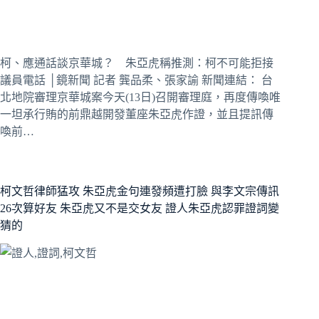
柯、應通話談京華城？ 朱亞虎稱推測：柯不可能拒接
議員電話 │鏡新聞 記者 龔品柔、張家諭 新聞連結： 台
北地院審理京華城案今天(13日)召開審理庭，再度傳喚唯
一坦承行賄的前鼎越開發董座朱亞虎作證，並且提訊傳
喚前…
柯文哲律師猛攻 朱亞虎金句連發頻遭打臉 與李文宗傳訊
26次算好友 朱亞虎又不是交女友 證人朱亞虎認罪證詞變
猜的