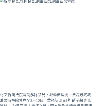
柯文哲向法院聲請解除禁見，經過審理後，法院最終裁
准暫時解除禁見至3月10日 │華視新聞 記者 孫宇莉 新聞