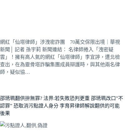
網紅「仙塔律師」涉洩密詐團 70萬交保限出境｜華視
新聞│ 記者 孫宇莉 新聞連結： 名律師捲入「洩密疑
雲」！擁有高人氣的網紅「仙塔律師」李宜諪，遭北檢
查出，在為靈骨塔詐騙集團成員辯護時，與其他兩名律
師，疑似協…
邵琇珮翻供拚無罪? 法界:若失敗恐判更重 邵琇珮改口”不
認罪” 恐取消污點證人身分 李育昇律師解說翻供的可能
後果