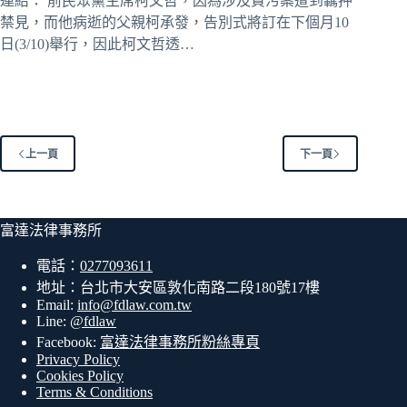
連結： 前民眾黨主席柯文哲，因為涉及貪污案遭到羈押
禁見，而他病逝的父親柯承發，告別式將訂在下個月10
日(3/10)舉行，因此柯文哲透…
上一頁
下一頁
富達法律事務所
電話：
0277093611
地址：台北市大安區敦化南路二段180號17樓
Email:
info@fdlaw.com.tw
Line:
@fdlaw
Facebook:
富達法律事務所粉絲專頁
Privacy Policy
Cookies Policy
Terms & Conditions