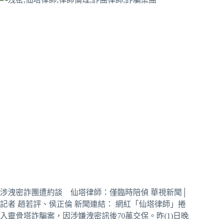
涉洩密詐團遭約談 仙塔律師：僅臨時陪偵 華視新聞│
記者 趙若評、侯正倫 新聞連結： 網紅「仙塔律師」捲
入靈骨塔詐騙案，因涉嫌洩密訊後70萬交保。昨(1)日晚