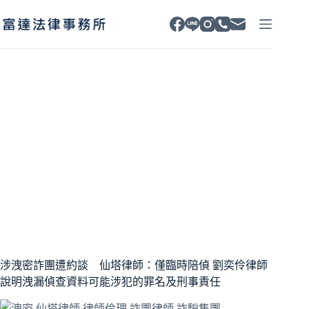
跳
至
主
要
內
容
柯文哲
涉洩密詐團遭約談 仙塔律師：僅臨時陪偵 劉奕伶律師
說明洩漏偵查資料可能涉犯的罪名及刑事責任