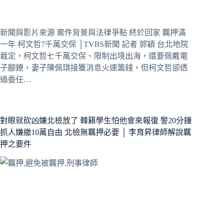
新聞與影片來源 案件背景與法律爭點 終於回家 羈押滿
一年 柯文哲7千萬交保 │TVBS新聞 記者 郭穎 台北地院
裁定，柯文哲七千萬交保、限制出境出海，還要佩戴電
子腳鐐，妻子陳佩琪接獲消息火速籌錢，但柯文哲卻透
過委任…
對眼就砍凶嫌北檢放了 韓籍學生怕他會來報復 警20分鐘
抓人嫌繳10萬自由 北檢無羈押必要 │ 李育昇律師解說羈
押之要件