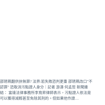
邵琇珮翻供拚無罪? 法界:若失敗恐判更重 邵琇珮改口”不
認罪” 恐取消污點證人身分｜記者 游濤 何孟哲 新聞連
結： 富達法律事務所李育昇律師表示，污點證人依法是
可以獲得減輕甚至免除其刑的。但如果他作證…