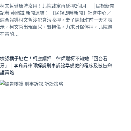
柯文哲健康牌沒用！北院裁定再延押2個月」 │民視新聞
記者 黃國誠 新聞連結： 【民視即時新聞】社會中心／
綜合報導柯文哲涉犯貪污收押，妻子陳佩琪前一天才表
示，柯文哲出現血尿、腎損傷，力求具保停押，北院還
在審酌…
檢認橘子逃亡！柯應續押 律師爆柯不知她「回台看
牙」│ 李育昇律師解說刑事訴訟準備庭的程序及被告辯
護策略