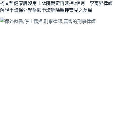
柯文哲健康牌沒用！北院裁定再延押2個月│ 李育昇律師
解說申請保外就醫跟申請解除羈押禁見之差異