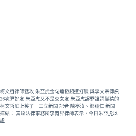
柯文哲律師猛攻 朱亞虎金句連發頻遭打臉 與李文宗傳訊
26次算好友 朱亞虎又不是交女友 朱亞虎認罪證詞變猜的
柯文哲庭上笑了 │三立新聞 記者 陳亭汝、鄭翔仁 新聞
連結： 富達法律事務所李育昇律師表示，今日朱亞虎以
證…