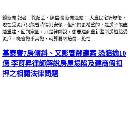
鏡新聞 記者｜徐紹芸、陳信瑞 新聞連結： 大直民宅坍塌後，
現在受災戶只能暫時得到安頓，但他們更希望的，是房子能盡
速重建、回到家園，只是律師說，想要建商重新蓋新房還給受
災戶，機會微乎其微，就算要求賠償，恐怕…
基泰害7房傾斜、又影響鄰建案 恐賠逾10
億 李育昇律師解說房屋塌陷及建商假扣
押之相關法律問題