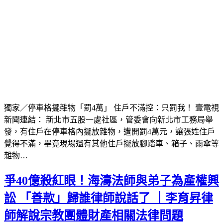
獨家／停車格擺雜物「罰4萬」 住戶不滿控：只罰我！ 壹電視
新聞連結： 新北市五股一處社區，管委會向新北市工務局舉
發，有住戶在停車格內擺放雜物，遭開罰4萬元，讓張姓住戶
覺得不滿，畢竟現場還有其他住戶擺放腳踏車、箱子、雨傘等
雜物…
爭40億殺紅眼！海濤法師與弟子為產權興
訟 「善款」歸誰律師說話了 ｜李育昇律
師解說宗教團體財產相關法律問題