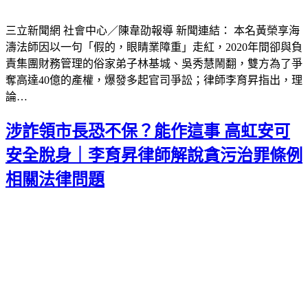
三立新聞網 社會中心／陳韋劭報導 新聞連結： 本名黃榮享海
濤法師因以一句「假的，眼睛業障重」走紅，2020年間卻與負
責集團財務管理的俗家弟子林基城、吳秀慧鬧翻，雙方為了爭
奪高達40億的產權，爆發多起官司爭訟；律師李育昇指出，理
論…
涉詐領市長恐不保？能作這事 高虹安可
安全脫身｜李育昇律師解說貪污治罪條例
相關法律問題