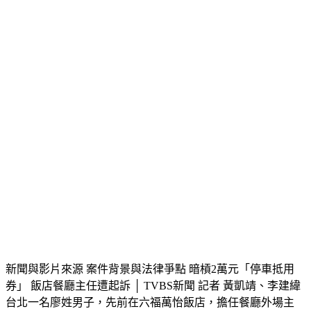
新聞與影片來源 案件背景與法律爭點 暗槓2萬元「停車抵用
券」 飯店餐廳主任遭起訴 │ TVBS新聞 記者 黃凱靖、李建緯
台北一名廖姓男子，先前在六福萬怡飯店，擔任餐廳外場主