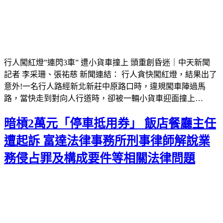
行人闖紅燈”連閃3車” 遭小貨車撞上 頭重創昏迷｜中天新聞
記者 李采珊、張祐慈 新聞連結： 行人貪快闖紅燈，結果出了
意外!一名行人路經新北新莊中原路口時，違規闖車陣過馬
路，當快走到對向人行道時，卻被一輛小貨車迎面撞上…
暗槓2萬元「停車抵用券」 飯店餐廳主任
遭起訴 富達法律事務所刑事律師解說業
務侵占罪及構成要件等相關法律問題