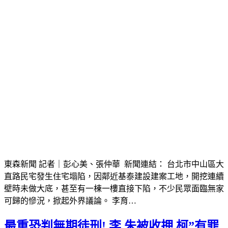
東森新聞 記者｜彭心美、張仲華 新聞連結： 台北市中山區大
直路民宅發生住宅塌陷，因鄰近基泰建設建案工地，開挖連續
壁時未做大底，甚至有一棟一樓直接下陷，不少民眾面臨無家
可歸的慘況，掀起外界議論。 李育…
最重恐判無期徒刑! 李.朱被收押 柯”有罪