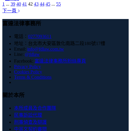
1
...
39
40
41
42
43
44
45
...
55
下一頁
富達法律事務所
電話：
0277093611
地址：台北市大安區敦化南路二段180號17樓
Email:
info@fdlaw.com.tw
Line:
@fdlaw
Facebook:
富達法律事務所粉絲專頁
Privacy Policy
Cookies Policy
Terms & Conditions
關於本所
本所成員及合作團隊
民事訴訟代理
刑事偵查及辯護
中英文契約審閱