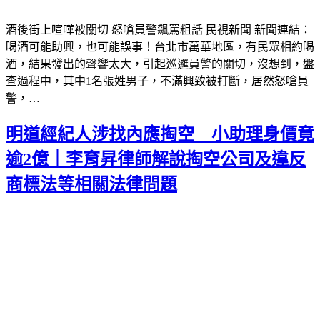
酒後街上喧嘩被關切 怒嗆員警飆罵粗話 民視新聞 新聞連結：
喝酒可能助興，也可能誤事！台北市萬華地區，有民眾相約喝
酒，結果發出的聲響太大，引起巡邏員警的關切，沒想到，盤
查過程中，其中1名張姓男子，不滿興致被打斷，居然怒嗆員
警，…
明道經紀人涉找內應掏空 小助理身價竟
逾2億｜李育昇律師解說掏空公司及違反
商標法等相關法律問題