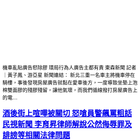
機車亂貼廣告怒除膠 環局行為人廣告主都有責 東森新聞 記者
｜黃子鳳、游亞星 新聞連結： 新北三重一名車主將機車停在
騎樓，事後發現房屋廣告就黏在愛車後方，一度導致坐墊上泡
棉雙面膠的殘膠殘留，讓他氣壞，而我們循線撥打房屋廣告上
的電…
酒後街上喧嘩被關切 怒嗆員警飆罵粗話
民視新聞 李育昇律師解說公然侮辱罪及
誹謗等相關法律問題