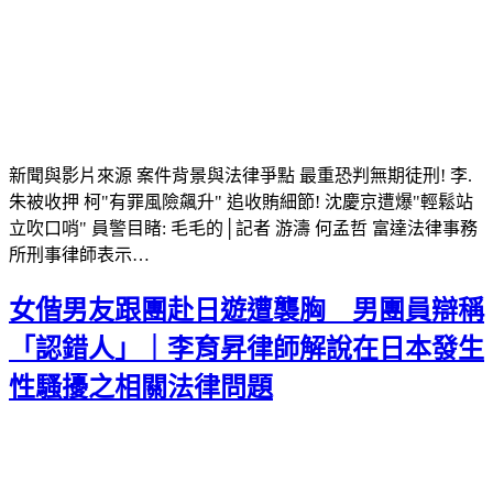
新聞與影片來源 案件背景與法律爭點 最重恐判無期徒刑! 李.
朱被收押 柯"有罪風險飆升" 追收賄細節! 沈慶京遭爆"輕鬆站
立吹口哨" 員警目睹: 毛毛的│記者 游濤 何孟哲 富達法律事務
所刑事律師表示…
女偕男友跟團赴日遊遭襲胸 男團員辯稱
「認錯人」｜李育昇律師解說在日本發生
性騷擾之相關法律問題