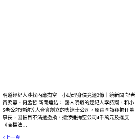
明道經紀人涉找內應掏空 小助理身價竟逾2億｜鏡新聞 記者
黃柔蓉、何孟哲 新聞連結： 藝人明道的經紀人李詩翔，和小
S老公許雅鈞等人合資創立的奧達士公司，原由李詩翔擔任董
事長，因帳目不清遭撤換，還涉嫌掏空公司4千萬元及違反
《商標法…
上一頁