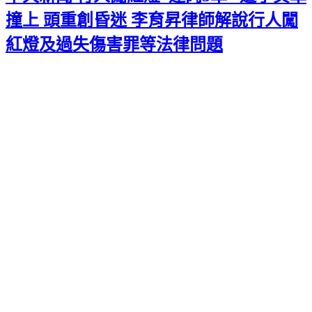
撞上 頭重創昏迷 李育昇律師解說行人闖
紅燈及過失傷害罪等法律問題