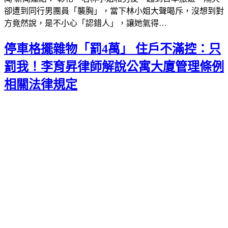
卻遭到同行男團員「襲胸」，當下林小姐大聲喝斥，沒想到對
方竟然說，是不小心「認錯人」，讓她氣得…
停車格擺雜物「罰4萬」 住戶不滿控：只
罰我！李育昇律師解說公寓大廈管理條例
相關法律規定