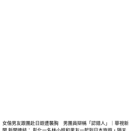
女偕男友跟團赴日遊遭襲胸 男團員辯稱「認錯人」｜華視新
聞 新聞連結： 彰化一名林小姐和男友一起到日本旅遊，隔天