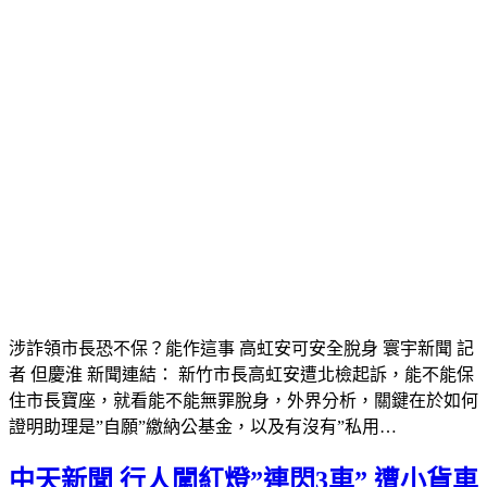
涉詐領市長恐不保？能作這事 高虹安可安全脫身 寰宇新聞 記
者 但慶淮 新聞連結： 新竹市長高虹安遭北檢起訴，能不能保
住市長寶座，就看能不能無罪脫身，外界分析，關鍵在於如何
證明助理是”自願”繳納公基金，以及有沒有”私用…
中天新聞 行人闖紅燈”連閃3車” 遭小貨車