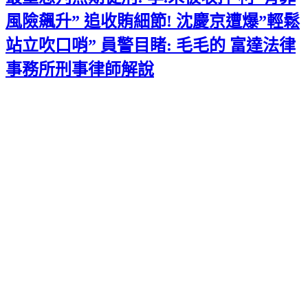
風險飆升” 追收賄細節! 沈慶京遭爆”輕鬆
站立吹口哨” 員警目睹: 毛毛的 富達法律
事務所刑事律師解說