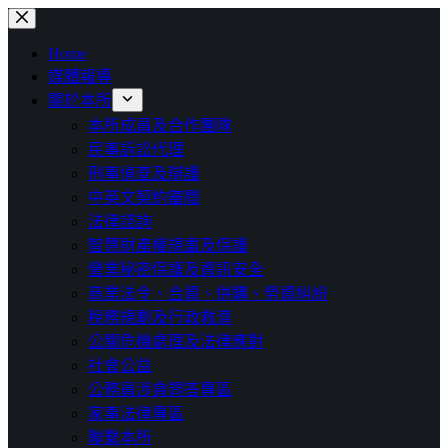
跳
至
Home
主
媒體報導
要
關於本所
內
本所成員及合作團隊
容
民事訴訟代理
刑事偵查及辯護
中英文契約審閱
法律諮詢
智慧財產權規畫及保護
營業秘密保護及資訊安全
商業法令、合資、併購、勞資糾紛
稅務規劃及行政救濟
公關危機處理及法律應對
社會公益
公務員涉貪問答專區
家事法律專區
聯繫本所