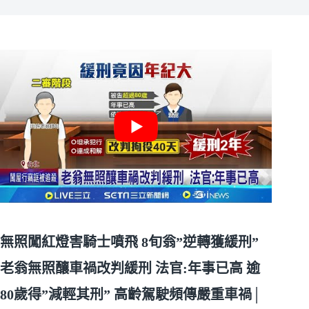
無照闖紅燈害騎士噴飛 8旬翁”逆轉獲緩刑”
老翁無照釀車禍改判緩刑 法官:年事已高 逾
80歲得”減輕其刑” 高齡駕駛頻傳嚴重車禍│