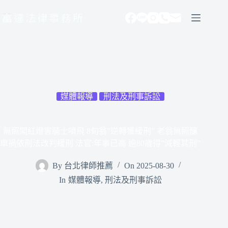
跳
至
主
要
內
容
媒體報導
刑法及刑事訴訟
無照闖紅燈害騎士噴飛 8旬翁”逆轉獲緩刑” 老翁無照釀
車禍依刑法改判緩刑 法官:年事已高 逾80歲得”減輕其刑”
By
台北律師推薦
On
2025-08-30
In
媒體報導
,
刑法及刑事訴訟