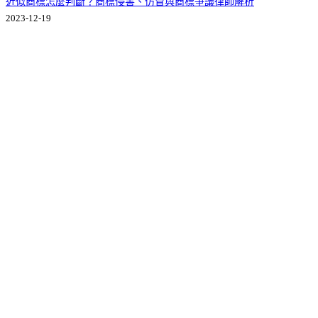
近似商標怎麼判斷？商標侵害、仿冒與商標爭議律師解析
2023-12-19