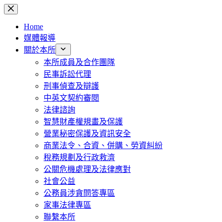
跳
至
Home
主
媒體報導
要
關於本所
內
本所成員及合作團隊
容
民事訴訟代理
刑事偵查及辯護
中英文契約審閱
法律諮詢
智慧財產權規畫及保護
營業秘密保護及資訊安全
商業法令、合資、併購、勞資糾紛
稅務規劃及行政救濟
公關危機處理及法律應對
社會公益
公務員涉貪問答專區
家事法律專區
聯繫本所