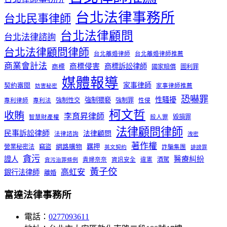
台北法律事務所
台北民事律師
台北法律顧問
台北法律諮詢
台北法律顧問律師
台北離婚律師
台北離婚律師推薦
商業會計法
商標侵害
商標訴訟律師
商標
國家賠償
圖利罪
媒體報導
家事律師
契約審閱
家事律師推薦
妨害秘密
恐嚇罪
性騷擾
強制猥褻
強制性交
強制罪
專利律師
專利法
性侵
柯文哲
收賄
李育昇律師
毀損罪
智慧財產權
殺人罪
法律顧問律師
民事訴訟律師
法律顧問
法律諮詢
洩密
著作權
羈押
營業秘密法
竊盜
網路購物
詐騙集團
英文契約
誹謗罪
貪污
證人
醫療糾紛
酒駕
貴婦奈奈
資訊安全
違憲
貪污治罪條例
黃子佼
高虹安
銀行法律師
離婚
富達法律事務所
電話：
0277093611