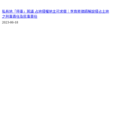
私有地「停車」惹議 占地侵權地主可求償｜李育昇律師解說侵占土地
之刑事責任及民事責任
2023-06-18