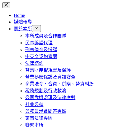
跳
至
Home
主
媒體報導
要
關於本所
內
本所成員及合作團隊
容
民事訴訟代理
刑事偵查及辯護
中英文契約審閱
法律諮詢
智慧財產權規畫及保護
營業秘密保護及資訊安全
商業法令、合資、併購、勞資糾紛
稅務規劃及行政救濟
公關危機處理及法律應對
社會公益
公務員涉貪問答專區
家事法律專區
聯繫本所