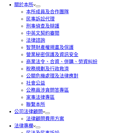
關於本所
本所成員及合作團隊
民事訴訟代理
刑事偵查及辯護
中英文契約審閱
法律諮詢
智慧財產權規畫及保護
營業秘密保護及資訊安全
商業法令、合資、併購、勞資糾紛
稅務規劃及行政救濟
公關危機處理及法律應對
社會公益
公務員涉貪問答專區
家事法律專區
聯繫本所
公司法律顧問
法律顧問費用方案
法律專欄
民法及民事訴訟