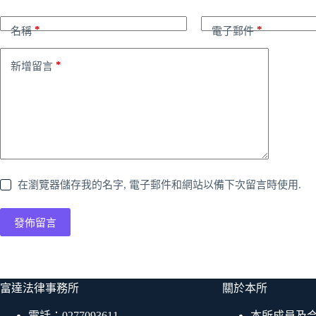
*
*
名稱
電子郵件
*
新增留言
在瀏覽器儲存我的名字, 電子郵件和網站以備下次留言時使用.
發佈留言
富達法律事務所
關於本所
電話：
0277093611
本所成員及