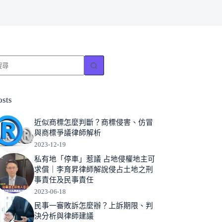
找
不
到
符
osts
合
的
近似商標怎麼判斷？商標侵害、仿冒
與商標爭議律師解析
2023-12-19
私有地「停車」惹議 占地侵權地主可
求償｜李育昇律師解說侵占土地之刑
事責任及民事責任
2023-06-18
民事一審敗訴怎麼辦？上訴期限、判
決分析與律師建議