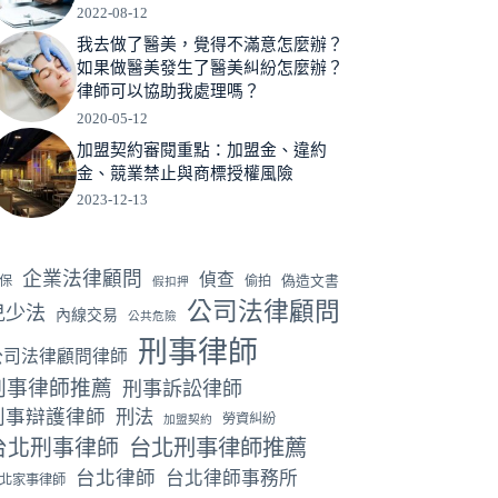
2022-08-12
我去做了醫美，覺得不滿意怎麼辦？
如果做醫美發生了醫美糾紛怎麼辦？
律師可以協助我處理嗎？
2020-05-12
加盟契約審閱重點：加盟金、違約
金、競業禁止與商標授權風險
2023-12-13
企業法律顧問
偵查
保
偷拍
偽造文書
假扣押
公司法律顧問
兒少法
內線交易
公共危險
刑事律師
公司法律顧問律師
刑事律師推薦
刑事訴訟律師
刑事辯護律師
刑法
勞資糾紛
加盟契約
台北刑事律師
台北刑事律師推薦
台北律師
台北律師事務所
北家事律師