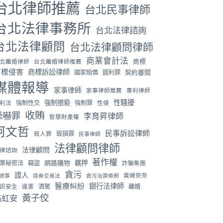
台北律師推薦
台北民事律師
台北法律事務所
台北法律諮詢
台北法律顧問
台北法律顧問律師
商業會計法
商標
北離婚律師
台北離婚律師推薦
商標侵害
商標訴訟律師
國家賠償
圖利罪
契約審閱
媒體報導
家事律師
家事律師推薦
專利律師
性騷擾
強制猥褻
強制性交
強制罪
利法
性侵
收賄
恐嚇罪
李育昇律師
智慧財產權
柯文哲
民事訴訟律師
毀損罪
殺人罪
民事律師
法律顧問律師
法律顧問
律諮詢
著作權
羈押
業秘密法
竊盜
網路購物
詐騙集團
貪污
證人
貴婦奈奈
謗罪
證券交易法
貪污治罪條例
醫療糾紛
銀行法律師
酒駕
離婚
訊安全
違憲
黃子佼
高虹安