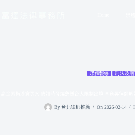
跳
至
Home
媒
主
要
內
容
媒體報導
刑法及刑
高金素梅涉貪等案 偵訊時發燒急送台大限制出境 李育昇律師
By
台北律師推薦
On
2026-02-14