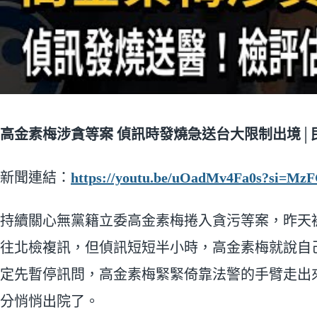
高金素梅涉貪等案 偵訊時發燒急送台大限制出境│民
新聞連結：
https://youtu.be/uOadMv4Fa0s?si=M
持續關心無黨籍立委高金素梅捲入貪污等案，昨天被
往北檢複訊，但偵訊短短半小時，高金素梅就說自
定先暫停訊問，高金素梅緊緊倚靠法警的手臂走出來
分悄悄出院了。