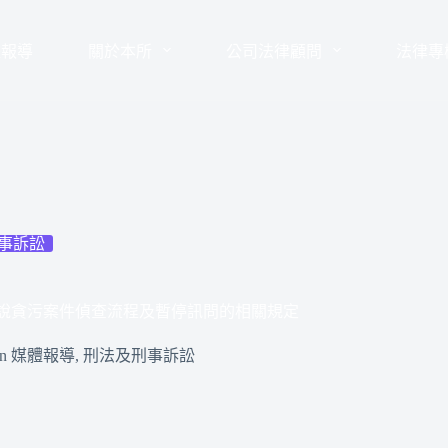
體報導
關於本所
公司法律顧問
法律專
事訴訟
解說貪污案件偵查流程及暫停訊問的相關規定
In
媒體報導
,
刑法及刑事訴訟