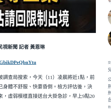
視新聞 記者 黃恩琳
zFGbikDPeQbnYtu
交
調查局搜索，今天（11）凌晨將近1點，前
己身體不舒服、快要昏倒。檢方評估後，決
，虛弱模樣直接送台大掛急診，早上9點20
台