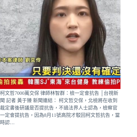
柯文哲7000萬交保 律師林智群：檢一定會抗告 │台視新
聞 記者 黃于臻 新聞連結： 柯文哲交保，北檢將在收到
裁定書後研議是否提抗告，不過法界人士認為，檢察官
一定會提抗告，因為8月11號高院才駁回柯文哲抗告，當
時認…