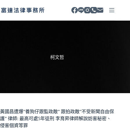
跳
至
主
要
內
容
柯文哲
黃國昌遭爆”養狗仔跟監政敵” 跟拍政敵”不受新聞自由保
護” 律師: 最高可處5年徒刑 李育昇律師解說妨害秘密、
侵害個資等罪