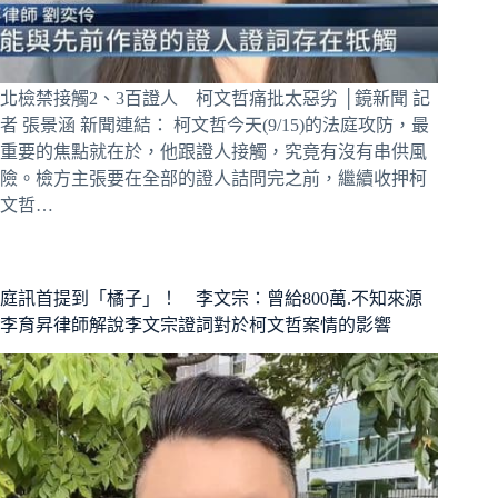
北檢禁接觸2、3百證人 柯文哲痛批太惡劣 │鏡新聞 記
者 張景涵 新聞連結： 柯文哲今天(9/15)的法庭攻防，最
重要的焦點就在於，他跟證人接觸，究竟有沒有串供風
險。檢方主張要在全部的證人詰問完之前，繼續收押柯
文哲…
庭訊首提到「橘子」！ 李文宗：曾給800萬.不知來源
李育昇律師解說李文宗證詞對於柯文哲案情的影響