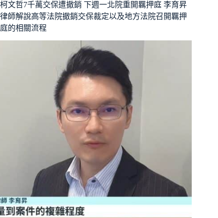
柯文哲7千萬交保遭撤銷 下週一北院重開羈押庭 李育昇
律師解說高等法院撤銷交保裁定以及地方法院召開羈押
庭的相關流程