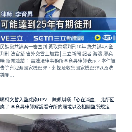
民進黨共諜案一審宣判 黃取榮遭判刑10年 綠共諜4人全
判刑 法官怒 害外交雪上加霜│三立新聞 記者 游濤 廖奕
暘 新聞連結： 富達法律事務所李育昇律師表示，本件被
告等有洩漏國家機密罪、刺探及收集國家機密罪以及洗
錢罪…
曝柯文哲入監感染HPV 陳佩琪嘆「心在淌血」 北所回
應了 李育昇律師解說看守所的環境以及相關監所規定