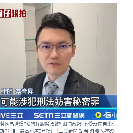
黃國昌遭爆”養狗仔跟監政敵” 跟拍政敵”不受新聞自由保
護” 律師: 最高可處5年徒刑│三立新聞 記者 游濤 吳杰澄