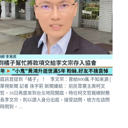
庭訊首提到「橘子」！ 李文宗：曾給800萬.不知來源│
華視新聞 記者 孫宇莉 新聞連結： 前民眾黨主席柯文
哲，16日再度來到台北地院開庭，時任柯文哲競總財務
長李文宗，則以證人身分出庭，接受詰問，檢方在詰問
時問到，…