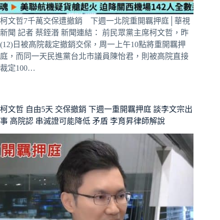
柯文哲7千萬交保遭撤銷 下週一北院重開羈押庭│華視
新聞 記者 蔡銍湣 新聞連結： 前民眾黨主席柯文哲，昨
(12)日被高院裁定撤銷交保，周一上午10點將重開羈押
庭，而同一天民進黨台北市議員陳怡君，則被高院直接
裁定100…
柯文哲 自由5天 交保撤銷 下週一重開羈押庭 談李文宗出
事 高院認 串滅證可能降低 矛盾 李育昇律師解說