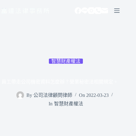
跳
至
主
要
內
容
智慧財產權法
員工帶走公司機密資料怎麼辦？營業秘密法相關規定。
By
公司法律顧問律師
On
2022-03-23
In
智慧財產權法