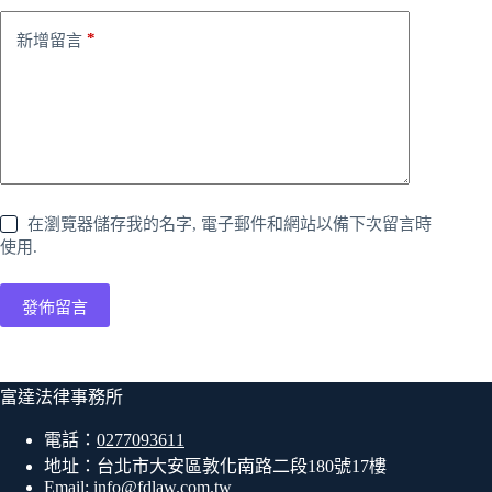
*
新增留言
在瀏覽器儲存我的名字, 電子郵件和網站以備下次留言時
使用.
發佈留言
富達法律事務所
電話：
0277093611
地址：台北市大安區敦化南路二段180號17樓
Email:
info@fdlaw.com.tw