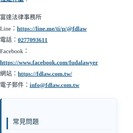
富達法律事務所
Line：
https://line.me/ti/p/@fdlaw
電話：
0277093611
Facebook：
https://www.facebook.com/fudalawyer
網站：
https://fdlaw.com.tw/
電子郵件：
info@fdlaw.com.tw
常見問題